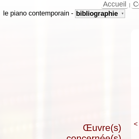
Accueil
C
|
le piano contemporain
-
bibliographie
▼
<
Œuvre(s)
concernée(s)