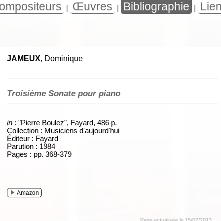
ompositeurs
Œuvres
Bibliographie
Lie
|
|
|
JAMEUX
, Dominique
Troisième Sonate pour piano
in
: "Pierre Boulez", Fayard, 486 p.
Collection : Musiciens d'aujourd'hui
Éditeur : Fayard
Parution : 1984
Pages : pp. 368-379
Amazon
Page actualisée le 15/07/2013