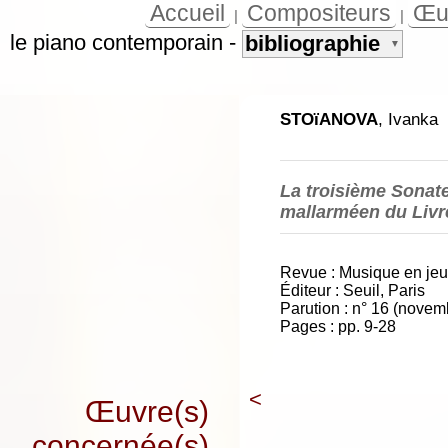
Accueil
Compositeurs
Œu
|
|
le piano contemporain
-
bibliographie
▼
STOïANOVA
, Ivanka
La troisième Sonate
mallarméen du Livr
Revue : Musique en jeu
Éditeur : Seuil, Paris
Parution : n° 16 (nove
Pages : pp. 9-28
<
Œuvre(s)
concernée(s)