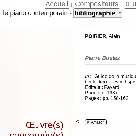
Accueil
Compositeurs
Œu
|
|
le piano contemporain
-
bibliographie
▼
POIRIER
, Alain
Pierre Boulez
in
: "Guide de la musiqu
Collection : Les indisp
Éditeur : Fayard
Parution : 1987
Pages : pp. 158-162
<
Œuvre(s)
Amazon
concernée(s)