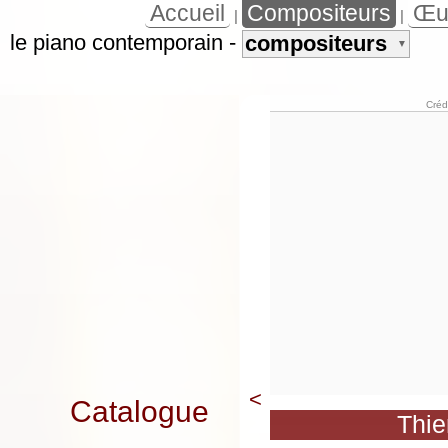
Accueil
Compositeurs
Œu
|
|
le piano contemporain
-
compositeurs
▼
Créd
<
Catalogue
Thie