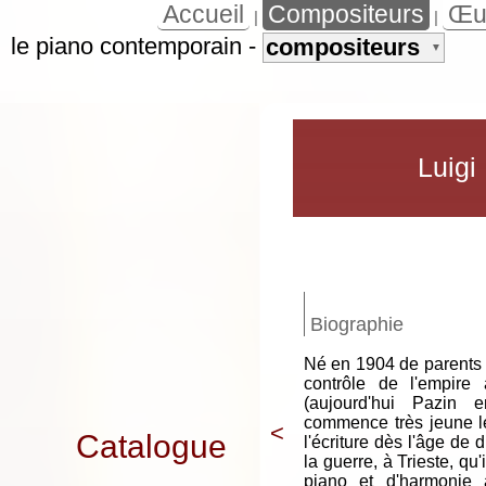
Accueil
Compositeurs
Œu
|
|
le piano contemporain
-
compositeurs
▼
Luigi
Biographie
Né en 1904 de parents it
contrôle de l'empire 
(aujourd'hui Pazin e
commence très jeune le
<
Catalogue
l'écriture dès l'âge de 
la guerre, à Trieste, qu
piano et d'harmonie a