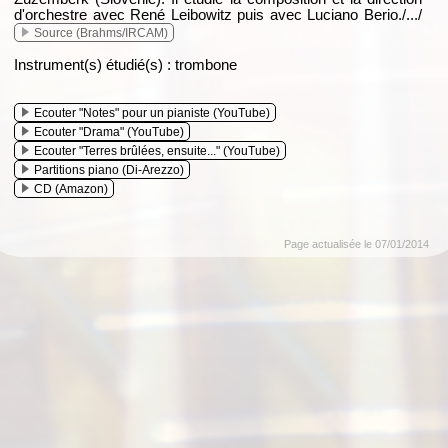
d'orchestre avec René Leibowitz puis avec Luciano Berio./.../
Source (Brahms/IRCAM)
Instrument(s) étudié(s) : trombone
Ecouter "Notes" pour un pianiste (YouTube)
Ecouter "Drama" (YouTube)
Ecouter "Terres brûlées, ensuite..." (YouTube)
Partitions piano (Di-Arezzo)
CD (Amazon)
Page actualisée le 07/01/2014