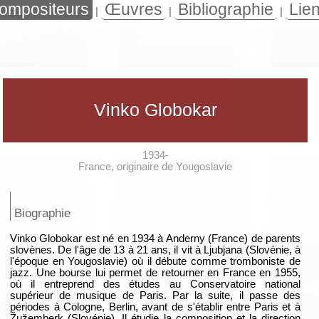
ompositeurs
Œuvres
Bibliographie
Lie
|
|
|
Vinko Globokar
1934-
France, originaire de Yougoslavie
Biographie
Vinko Globokar est né en 1934 à Anderny (France) de parents
slovènes. De l'âge de 13 à 21 ans, il vit à Ljubjana (Slovénie, à
l'époque en Yougoslavie) où il débute comme tromboniste de
jazz. Une bourse lui permet de retourner en France en 1955,
où il entreprend des études au Conservatoire national
supérieur de musique de Paris. Par la suite, il passe des
périodes à Cologne, Berlin, avant de s'établir entre Paris et à
Žužemberk (Slovénie). Il étudie la composition et la direction