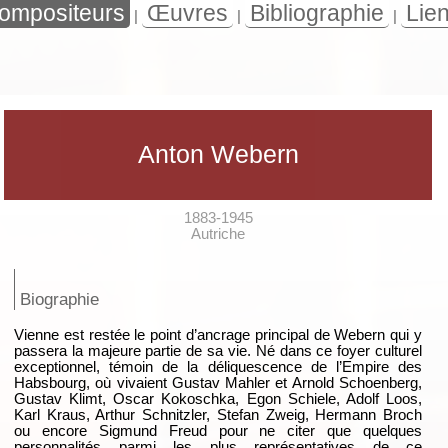
ompositeurs
Œuvres
Bibliographie
Lie
|
|
|
Anton Webern
1883-1945
Autriche
Biographie
Vienne est restée le point d’ancrage principal de Webern qui y
passera la majeure partie de sa vie. Né dans ce foyer culturel
exceptionnel, témoin de la déliquescence de l’Empire des
Habsbourg, où vivaient Gustav Mahler et Arnold Schoenberg,
Gustav Klimt, Oscar Kokoschka, Egon Schiele, Adolf Loos,
Karl Kraus, Arthur Schnitzler, Stefan Zweig, Hermann Broch
ou encore Sigmund Freud pour ne citer que quelques
personnalités parmi les plus représentatives de ce