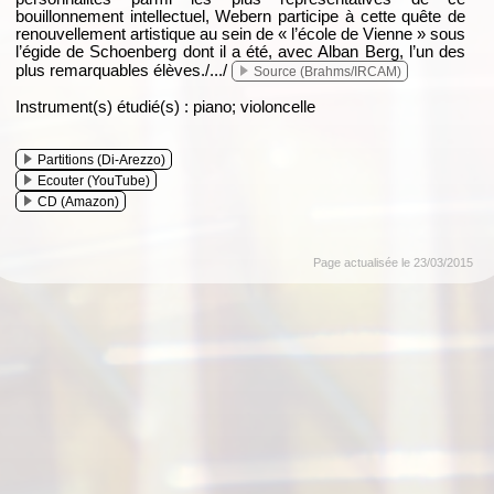
bouillonnement intellectuel, Webern participe à cette quête de
renouvellement artistique au sein de « l’école de Vienne » sous
l’égide de Schoenberg dont il a été, avec Alban Berg, l’un des
plus remarquables élèves./.../
Source (Brahms/IRCAM)
Instrument(s) étudié(s) : piano; violoncelle
Partitions (Di-Arezzo)
Ecouter (YouTube)
CD (Amazon)
Page actualisée le 23/03/2015