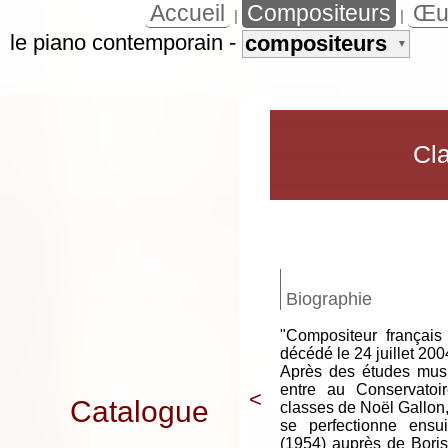
Accueil
Compositeurs
Œu
|
|
le piano contemporain
-
compositeurs
▼
Cla
Biographie
"Compositeur françai
décédé le 24 juillet 200
Après des études musi
entre au Conservato
<
Catalogue
classes de Noël Gallon,
se perfectionne ensu
(1954) auprès de Boris 