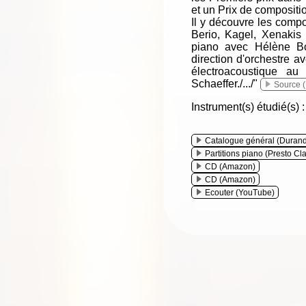
et un Prix de compositi
Il y découvre les compo
Berio, Kagel, Xenakis e
piano avec Hélène Bos
direction d'orchestre a
électroacoustique a
Schaeffer./.../"
Source 
Instrument(s) étudié(s) 
Catalogue général (Durand
Partitions piano (Presto Cla
CD (Amazon)
CD (Amazon)
Ecouter (YouTube)