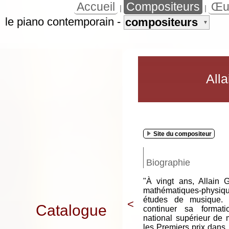
Accueil
Compositeurs
Œu
|
|
le piano contemporain
-
compositeurs
▼
All
Site du compositeur
Biographie
"À vingt ans, Allain 
mathématiques-physi
études de musique. À
<
Catalogue
continuer sa format
national supérieur de 
les Premiers prix dans 