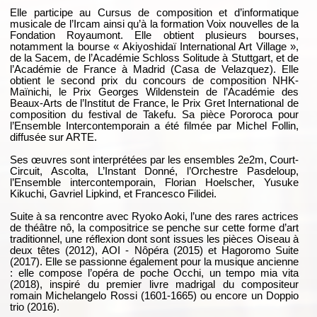
Elle participe au Cursus de composition et d’informatique
musicale de l’Ircam ainsi qu’à la formation Voix nouvelles de la
Fondation Royaumont. Elle obtient plusieurs bourses,
notamment la bourse « Akiyoshidaï International Art Village »,
de la Sacem, de l’Académie Schloss Solitude à Stuttgart, et de
l’Académie de France à Madrid (Casa de Velazquez). Elle
obtient le second prix du concours de composition NHK-
Maïnichi, le Prix Georges Wildenstein de l’Académie des
Beaux-Arts de l’Institut de France, le Prix Gret International de
composition du festival de Takefu. Sa pièce Pororoca pour
l’Ensemble Intercontemporain a été filmée par Michel Follin,
diffusée sur ARTE.
Ses œuvres sont interprétées par les ensembles 2e2m, Court-
Circuit, Ascolta, L’Instant Donné, l’Orchestre Pasdeloup,
l’Ensemble intercontemporain, Florian Hoelscher, Yusuke
Kikuchi, Gavriel Lipkind, et Francesco Filidei.
Suite à sa rencontre avec Ryoko Aoki, l’une des rares actrices
de théâtre nô, la compositrice se penche sur cette forme d’art
traditionnel, une réflexion dont sont issues les pièces Oiseau à
deux têtes (2012), AOI - Nôpéra (2015) et Hagoromo Suite
(2017). Elle se passionne également pour la musique ancienne
: elle compose l’opéra de poche Occhi, un tempo mia vita
(2018), inspiré du premier livre madrigal du compositeur
romain Michelangelo Rossi (1601-1665) ou encore un Doppio
trio (2016).