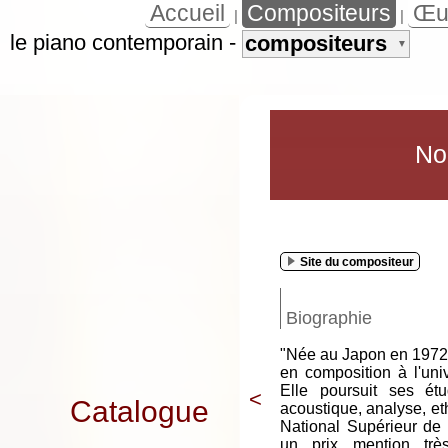
Accueil
Compositeurs
Œu
|
|
le piano contemporain
-
compositeurs
▼
No
Site du compositeur
Biographie
"Née au Japon en 1972,
en composition à l'uni
Elle poursuit ses étu
<
Catalogue
acoustique, analyse, e
National Supérieur de 
un prix mention tr