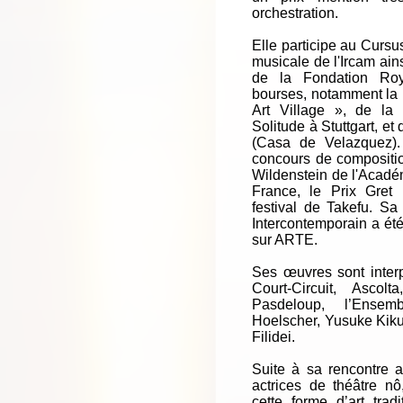
orchestration.
Elle participe au Cursu
musicale de l'Ircam ain
de la Fondation Roya
bourses, notamment la b
Art Village », de la
Solitude à Stuttgart, e
(Casa de Velazquez). 
concours de compositi
Wildenstein de l'Académ
France, le Prix Gret 
festival de Takefu. S
Intercontemporain a été
sur ARTE.
Ses œuvres sont inter
Court-Circuit, Ascolt
Pasdeloup, l’Ensemb
Hoelscher, Yusuke Kikuc
Filidei.
Suite à sa rencontre 
actrices de théâtre n
cette forme d’art trad