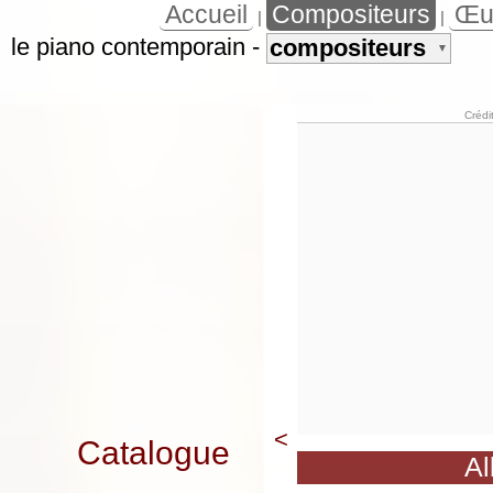
Accueil
Compositeurs
Œu
|
|
le piano contemporain
-
compositeurs
▼
Crédi
<
Catalogue
Al