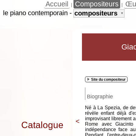
Accueil
Compositeurs
Œu
|
|
le piano contemporain
-
compositeurs
▼
Giac
Site du compositeur
Biographie
Né à La Spezia, de de
révèle enfant déjà d'
improvisant librement a
<
Catalogue
Rome avec Giacinto S
indépendance face au
Pendant l'entre-deux