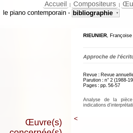
Accueil
Compositeurs
Œu
|
|
le piano contemporain
-
bibliographie
▼
RIEUNIER
, Françoise
Approche de l'écri
Revue : Revue annuell
Parution : n° 2 (1988-1
Pages : pp. 56-57
Analyse de la pièce
indications d'interpréta
<
Œuvre(s)
concernée(s)