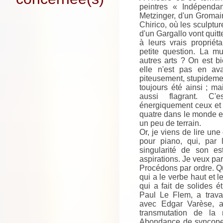
peintres « Indépendan
Metzinger, d'un Gromair
Chirico, où les sculptur
d'un Gargallo vont quitte
à leurs vrais propriét
petite question. La m
autres arts ? On est b
elle n'est pas en av
piteusement, stupidement
toujours été ainsi ; ma
aussi flagrant. C'
énergiquement ceux et i
quatre dans le monde en
un peu de terrain.
Or, je viens de lire un
pour piano, qui, par 
singularité de son e
aspirations. Je veux par
Procédons par ordre. Qu
qui a le verbe haut et l
qui a fait de solides 
Paul Le Flem, a travai
avec Edgar Varèse, a
transmutation de la
Abondance de syncopes,