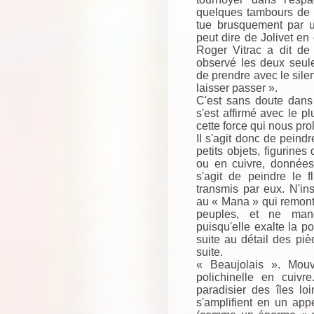
quelques tambours de f
tue brusquement par 
peut dire de Jolivet e
Roger Vitrac a dit de 
observé les deux seule
de prendre avec le silen
laisser passer ».
C'est sans doute dans
s'est affirmé avec le p
cette force qui nous pro
II s'agit donc de peind
petits objets, figurines
ou en cuivre, données 
s'agit de peindre le 
transmis par eux. N'in
au « Mana » qui remonte,
peuples, et ne man
puisqu'elle exalte la p
suite au détail des pi
suite.
« Beaujolais ». Mouv
polichinelle en cuivr
paradisier des îles loin
s'amplifient en un app