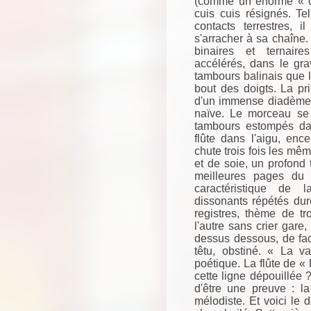
(comme un énorme « c
cuis cuis résignés. Te
contacts terrestres, 
s'arracher à sa chaîne
binaires et ternair
accélérés, dans le gr
tambours balinais que 
bout des doigts. La pri
d'un immense diadème de
naïve. Le morceau se
tambours estompés dan
flûte dans l'aigu, enc
chute trois fois les mêm
et de soie, un profond
meilleures pages du 
caractéristique de 
dissonants répétés dur
registres, thème de tr
l'autre sans crier gare,
dessus dessous, de face
têtu, obstiné. « La 
poétique. La flûte de « 
cette ligne dépouillée
d'être une preuve : l
mélodiste. Et voici le