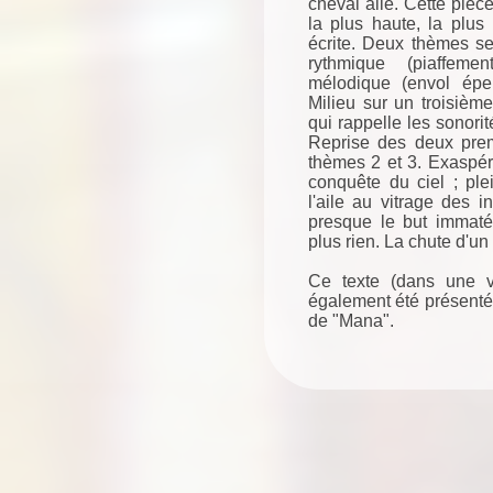
cheval ailé. Cette pièce
la plus haute, la plus
écrite. Deux thèmes se
rythmique (piaffeme
mélodique (envol éper
Milieu sur un troisièm
qui rappelle les sonori
Reprise des deux pre
thèmes 2 et 3. Exaspéra
conquête du ciel ; ple
l'aile au vitrage des inv
presque le but immaté
plus rien. La chute d'un
Ce texte (dans une v
également été présenté e
de "Mana".