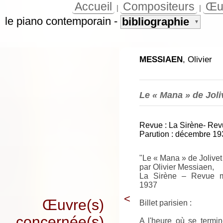
Accueil
Compositeurs
Œu
|
|
le piano contemporain
-
bibliographie
▼
MESSIAEN
, Olivier
Le « Mana » de Joli
Revue : La Sirène- Re
Parution : décembre 19
"Le « Mana » de Jolivet
par Olivier Messiaen,
La Sirène – Revue m
1937
<
Œuvre(s)
Billet parisien :
concernée(s)
A l'heure où se termin