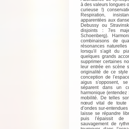
à des valeurs longues 
curieuse !) conserva
Respiration, insis
apparentées aux danseu
Debussy ou Stravinski
disjoints : 7es ma
Schoenberg). Harmoni
combinaisons de qua
résonances naturelle
lorsqu'il s'agit du 
quelques grands acco
supprimer certaines not
leur entrée en scène s
originalité de ce styl
conception de l'espac
aigus s'opposent, se
séparent dans un co
harmonique (entendez :
mobilité. De telles so
nœud vital de toute
d’ondes sur-entendues ».
laisse se répandre lib
puis l'épaissit de
sauvagement de rythme
tournoyer dans l'esp