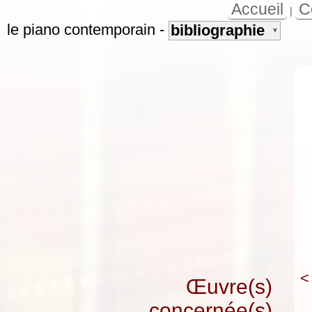
Accueil
C
|
le piano contemporain
-
bibliographie
▼
<
Œuvre(s)
concernée(s)