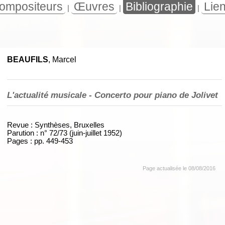
ompositeurs
Œuvres
Bibliographie
Lie
|
|
|
BEAUFILS
, Marcel
L'actualité musicale - Concerto pour piano de Jolivet
Revue : Synthèses, Bruxelles
Parution : n° 72/73 (juin-juillet 1952)
Pages : pp. 449-453
Page actualisée le 08/08/2016