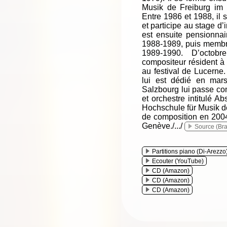
Musik de Freiburg im 
Entre 1986 et 1988, il 
et participe au stage d’
est ensuite pensionna
1988-1989, puis membre
1989-1990. D’octob
compositeur résident à 
au festival de Lucerne.
lui est dédié en mars
Salzbourg lui passe c
et orchestre intitulé A
Hochschule für Musik d
de composition en 200
Genève./.../
Source (Br
Partitions piano (Di-Arezzo
Ecouter (YouTube)
CD (Amazon)
CD (Amazon)
CD (Amazon)