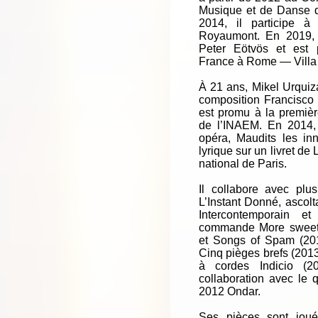
Musique et de Danse d
2014, il participe à
Royaumont. En 2019, i
Peter Eötvös et est 
France à Rome — Villa
À 21 ans, Mikel Urquiza
composition Francisco 
est promu à la premiè
de l’INAEM. En 2014, 
opéra, Maudits les in
lyrique sur un livret de
national de Paris.
Il collabore avec plu
L’Instant Donné, ascol
Intercontemporain e
commande More sweetly
et Songs of Spam (201
Cinq pièges brefs (2013
à cordes Indicio (20
collaboration avec le 
2012 Ondar.
Ses pièces sont joué