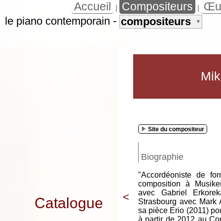
Accueil
Compositeurs
Œu
|
|
le piano contemporain
-
compositeurs
▼
Mik
Site du compositeur
Biographie
"Accordéoniste de for
composition à Musik
avec Gabriel Erkor
<
Catalogue
Strasbourg avec Mark 
sa pièce Erio (2011) pou
à partir de 2012 au Co