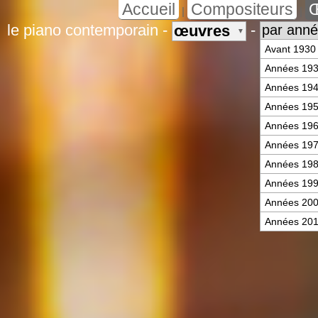
Accueil
Compositeurs
|
|
le piano contemporain
-
-
œuvres
par anné
▼
Avant 1930
Années 19
Années 19
Années 19
Années 19
Années 19
Années 19
Années 19
Années 20
Années 20