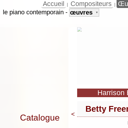
Accueil
Compositeurs
Œu
|
|
le piano contemporain
-
œuvres
▼
Harrison B
Betty Free
<
Catalogue