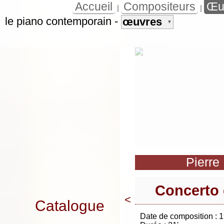
Accueil
Compositeurs
Œu
|
|
le piano contemporain
-
œuvres
▼
Pierre
Concerto 
<
Catalogue
Date de composition : 