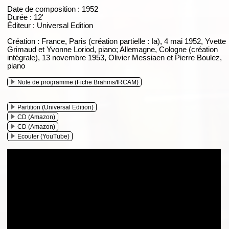
Date de composition : 1952
Durée : 12'
Éditeur : Universal Edition
Création : France, Paris (création partielle : Ia), 4 mai 1952, Yvette
Grimaud et Yvonne Loriod, piano; Allemagne, Cologne (création
intégrale), 13 novembre 1953, Olivier Messiaen et Pierre Boulez,
piano
Note de programme (Fiche Brahms/IRCAM)
Partition (Universal Edition)
CD (Amazon)
CD (Amazon)
Ecouter (YouTube)