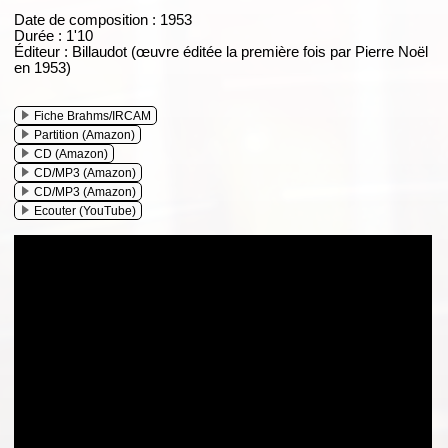
Date de composition : 1953
Durée : 1'10
Éditeur : Billaudot (œuvre éditée la première fois par Pierre Noël
en 1953)
Fiche Brahms/IRCAM
Partition (Amazon)
CD (Amazon)
CD/MP3 (Amazon)
CD/MP3 (Amazon)
Ecouter (YouTube)