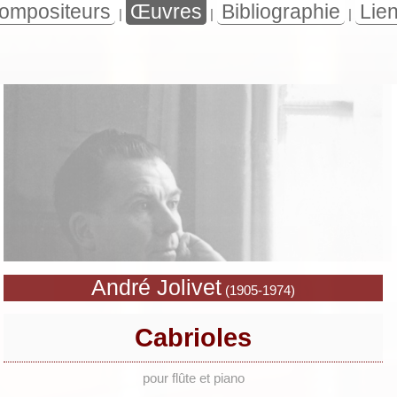
ompositeurs
Œuvres
Bibliographie
Lie
|
|
|
André Jolivet
(1905-1974)
Cabrioles
pour flûte et piano