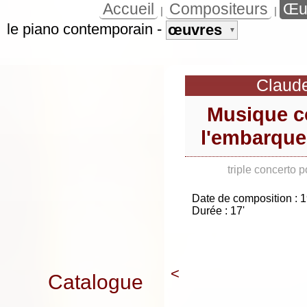
Accueil
Compositeurs
Œu
|
|
le piano contemporain
-
œuvres
▼
Claud
Musique c
l'embarque
triple concerto p
Date de composition : 
Durée : 17'
<
Catalogue