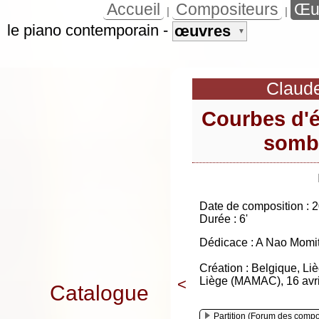
Accueil
Compositeurs
Œu
|
|
le piano contemporain
-
œuvres
▼
Claud
Courbes d'éto
somb
Date de composition : 
Durée : 6'
Dédicace : A Nao Momi
Création : Belgique, L
Liège (MAMAC), 16 avri
<
Catalogue
Partition (Forum des compo