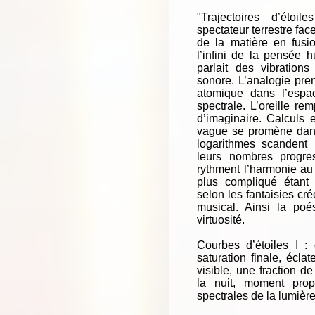
"Trajectoires d’étoil
spectateur terrestre fa
de la matière en fusio
l’infini de la pensée 
parlait des vibratio
sonore. L’analogie pren
atomique dans l’espa
spectrale. L’oreille re
d’imaginaire. Calculs 
vague se promène dans 
logarithmes scandent
leurs nombres progres
rythment l’harmonie au 
plus compliqué étant 
selon les fantaisies cr
musical. Ainsi la poés
virtuosité.
Courbes d’étoiles I :
saturation finale, écla
visible, une fraction de
la nuit, moment propi
spectrales de la lumière