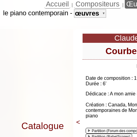
Accueil
Compositeurs
Œu
|
|
le piano contemporain
-
œuvres
▼
Claud
Courbes
Date de composition : 
Durée : 6'
Dédicace : A mon amie 
Création : Canada, Mont
contemporaines de Mon
piano
<
Catalogue
Partition (Forum des compo
Partition (BabelScores)