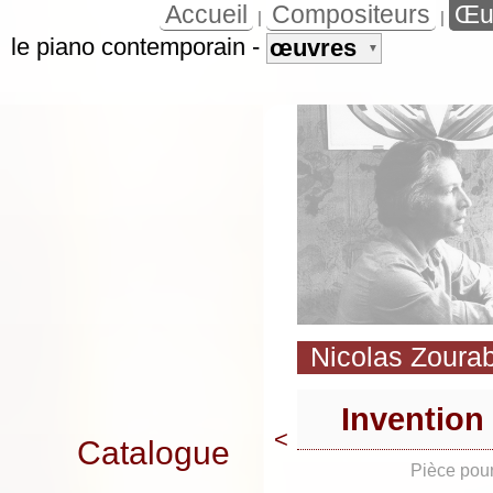
Accueil
Compositeurs
Œu
|
|
le piano contemporain
-
œuvres
▼
Nicolas Zourab
Invention
<
Catalogue
Pièce pour