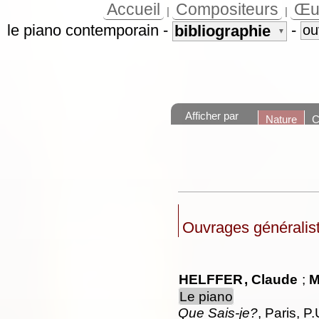
Accueil
Compositeurs
Œu
|
|
le piano contemporain
-
-
bibliographie
ou
▼
Afficher par
Nature
C
Ouvrages généralis
HELFFER
, Claude
;
M
Le piano
Que Sais-je?
, Paris, P