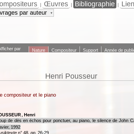
ompositeurs
Œuvres
Bibliographie
Lie
|
|
|
vrages par auteur
▼
Afficher par
Nature
Compositeur
Support
Année de publi
Henri Pousseur
e compositeur et le piano
OUSSEUR
, Henri
up de dès en échos pour ponctuer, au piano, le silence de John C
avier, 1992
siktexte
n° 48,
pp.
26-29