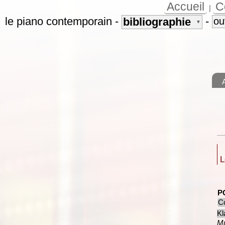
Accueil
C
|
le piano contemporain
-
-
bibliographie
ou
▼
L
P
Co
Kl
Mu