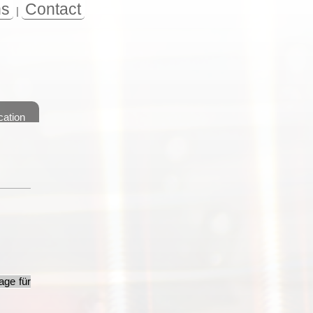
ns
Contact
|
cation
age für