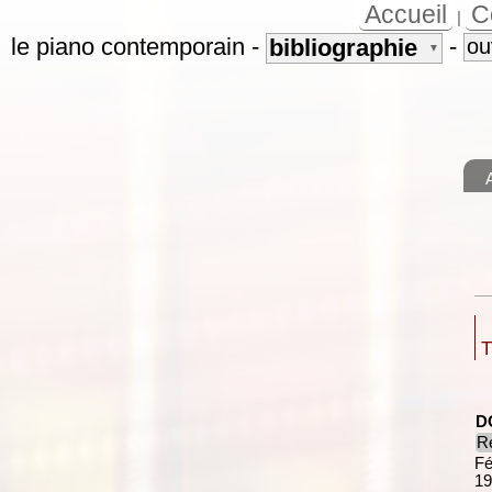
Accueil
C
|
le piano contemporain
-
-
bibliographie
ou
▼
T
D
Ré
Fé
19