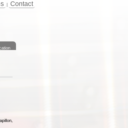
ns
Contact
|
cation
pillon,