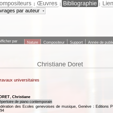
ompositeurs
Œuvres
Bibliographie
Lie
|
|
|
vrages par auteur
▼
Afficher par
Nature
Compositeur
Support
Année de publi
Christiane Doret
ravaux universitaires
ORET
, Christiane
pertoire de piano contemporain
dération des Ecoles genevoises de musique, Genève : Editions Pa
94