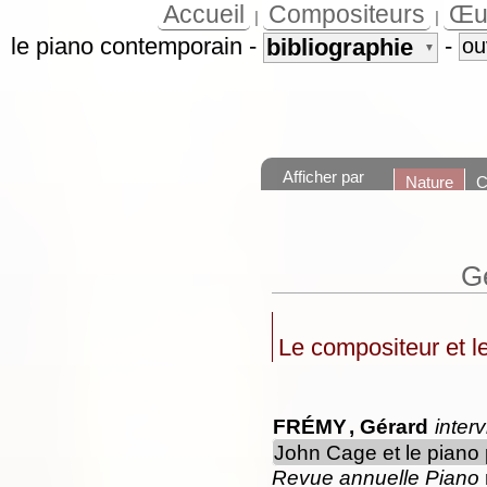
Accueil
Compositeurs
Œu
|
|
le piano contemporain
-
-
bibliographie
ou
▼
Afficher par
Nature
C
G
Le compositeur et l
FRÉMY
, Gérard
inter
John Cage et le piano
Revue annuelle Piano