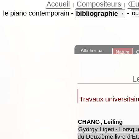
Accueil
Compositeurs
Œu
|
|
le piano contemporain
-
-
bibliographie
ou
▼
Afficher par
Nature
C
L
Travaux universitair
CHANG
, Leiling
György Ligeti - Lorsqu
du Deuxième livre d'Et