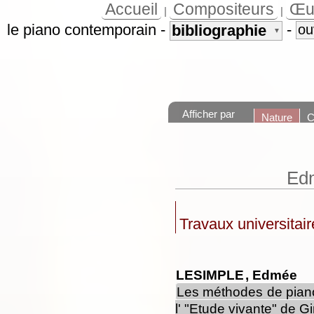
Accueil
Compositeurs
Œu
|
|
le piano contemporain
-
-
bibliographie
ou
▼
Afficher par
Nature
C
Ed
Travaux universitair
LESIMPLE
, Edmée
Les méthodes de piano
l' "Etude vivante" de G