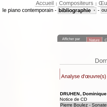
Accueil
Compositeurs
Œu
|
|
le piano contemporain
-
-
bibliographie
ou
▼
Afficher par
Nature
C
Dom
Analyse d'œuvre(s)
DRUHEN
, Dominique
Notice de CD
Pierre Boulez - Sonate