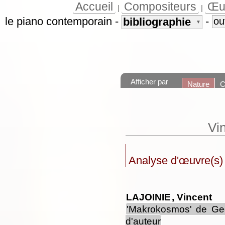
Accueil
Compositeurs
Œu
|
|
le piano contemporain
-
-
bibliographie
ou
▼
Afficher par
Nature
C
Vin
Analyse d'œuvre(s)
LAJOINIE
, Vincent
'Makrokosmos' de Ge
d'auteur