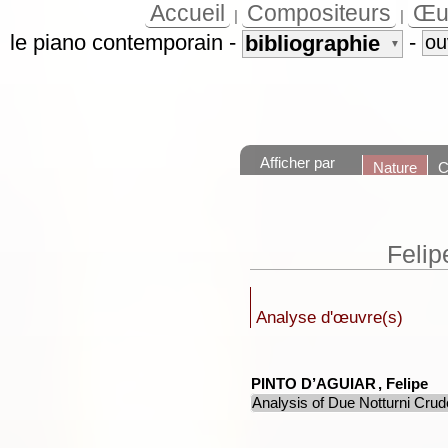
Accueil
Compositeurs
Œu
|
|
le piano contemporain
-
-
bibliographie
ou
▼
Afficher par
Nature
C
Felip
Analyse d'œuvre(s)
PINTO D’AGUIAR
, Felipe
Analysis of Due Notturni Crude