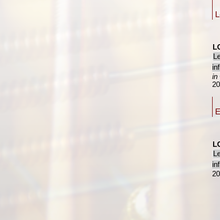
L
L
Le
in
in
20
E
L
Le
in
20