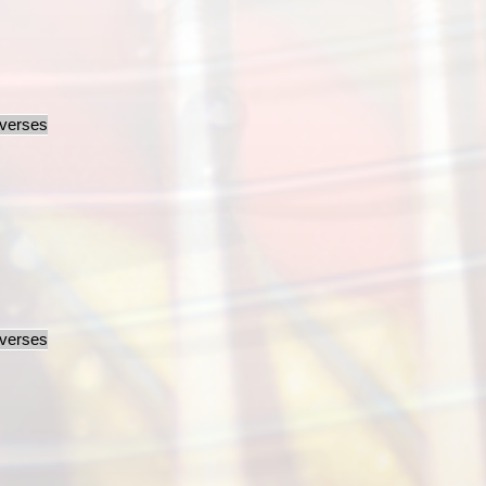
iverses
iverses