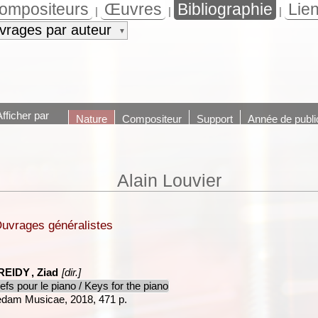
ompositeurs
Œuvres
Bibliographie
Lie
|
|
|
vrages par auteur
▼
Afficher par
Nature
Compositeur
Support
Année de publi
Alain Louvier
uvrages généralistes
REIDY
, Ziad
[dir.]
efs pour le piano / Keys for the piano
dam Musicae, 2018, 471 p.