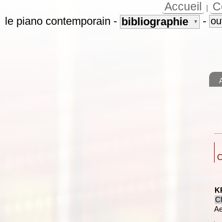
Accueil
C
|
le piano contemporain
-
-
bibliographie
ou
▼
O
K
Cl
Ae