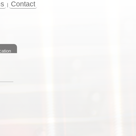
ns
Contact
|
cation