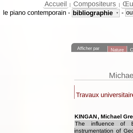
Accueil
Compositeurs
Œu
|
|
le piano contemporain
-
-
bibliographie
ou
▼
Afficher par
Nature
C
Michae
Travaux universitair
KINGAN
, Michael Gr
The influence of 
instrumentation of G